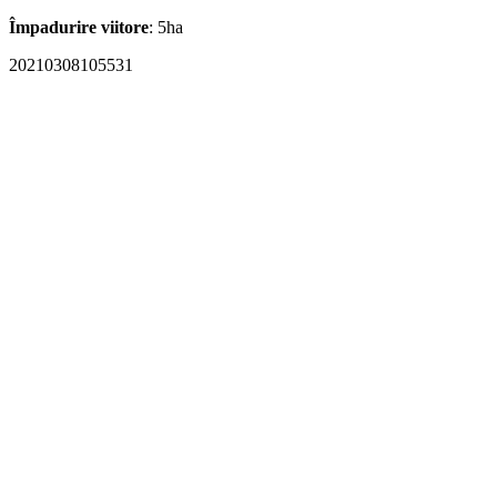
Împadurire viitore
: 5ha
20210308105531