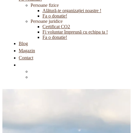
Persoane fizice
Alătură-te organizației noastre !
Fa o donatie!
Persoane juridice
Certificat CO2
Fi voluntar împreună cu echipa ta !
Fa o donatie!
Blog
Magazin
Contact