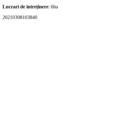
Lucrari de intreținere
: 6ha
20210308103840