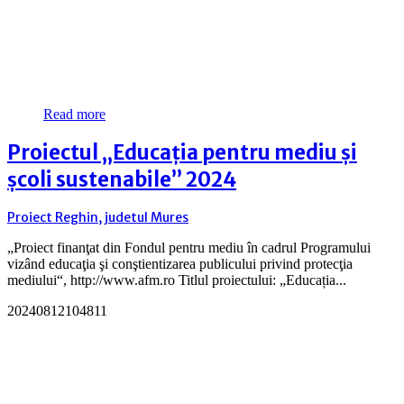
Read more
Proiectul „Educația pentru mediu și
școli sustenabile” 2024
Proiect Reghin, judetul Mures
„Proiect finanţat din Fondul pentru mediu în cadrul Programului
vizând educaţia şi conştientizarea publicului privind protecţia
mediului“, http://www.afm.ro Titlul proiectului: „Educația...
20240812104811