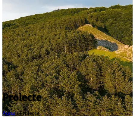
Proiecte
Acasa
/
Proiecte